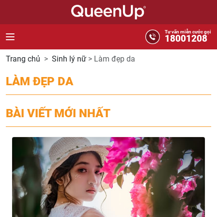
Tư vấn miễn cước gọi
18001208
Trang chủ
Sinh lý nữ
> Làm đẹp da
LÀM ĐẸP DA
BÀI VIẾT MỚI NHẤT