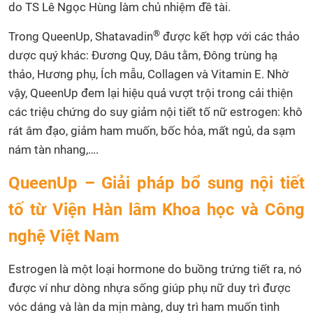
do TS Lê Ngọc Hùng làm chủ nhiệm đề tài.
®
Trong QueenUp, Shatavadin
được kết hợp với các thảo
dược quý khác: Đương Quy, Dâu tằm, Đông trùng hạ
thảo, Hương phụ, Ích mẫu, Collagen và Vitamin E. Nhờ
vậy, QueenUp đem lại hiệu quả vượt trội trong cải thiện
các triệu chứng do suy giảm nội tiết tố nữ estrogen: khô
rát âm đạo, giảm ham muốn, bốc hỏa, mất ngủ, da sạm
nám tàn nhang,….
QueenUp – Giải pháp bổ sung nội tiết
tố từ Viện Hàn lâm Khoa học và Công
nghệ Việt Nam
Estrogen là một loại hormone do buồng trứng tiết ra, nó
được ví như dòng nhựa sống giúp phụ nữ duy trì được
vóc dáng và làn da mịn màng, duy trì ham muốn tình