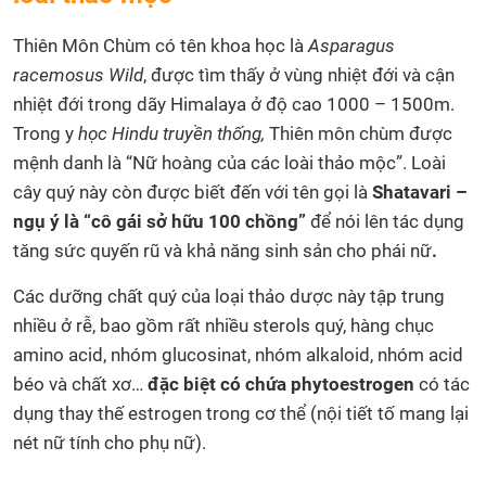
Thiên Môn Chùm có tên khoa học là
Asparagus
racemosus Wild
, được tìm thấy ở vùng nhiệt đới và cận
nhiệt đới trong dãy Himalaya ở độ cao 1000 – 1500m.
Trong y
học Hindu truyền thống
,
Thiên môn chùm được
mệnh danh là “Nữ hoàng của các loài thảo mộc”. Loài
cây quý này còn được biết đến với tên gọi là
Shatavari –
ngụ ý là “cô gái sở hữu 100 chồng”
để nói lên tác dụng
tăng sức quyến rũ và khả năng sinh sản cho phái nữ
.
Các dưỡng chất quý của loại thảo dược này tập trung
nhiều ở rễ, bao gồm rất nhiều sterols quý, hàng chục
amino acid, nhóm glucosinat, nhóm alkaloid, nhóm acid
béo và chất xơ…
đặc biệt có chứa phytoestrogen
có tác
dụng thay thế estrogen trong cơ thể (nội tiết tố mang lại
nét nữ tính cho phụ nữ).