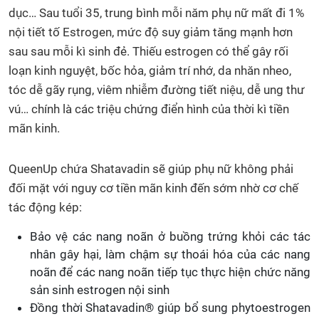
dục… Sau tuổi 35, trung bình mỗi năm phụ nữ mất đi 1%
nội tiết tố Estrogen, mức độ suy giảm tăng mạnh hơn
sau sau mỗi kì sinh đẻ. Thiếu estrogen có thể gây rối
loạn kinh nguyệt, bốc hỏa, giảm trí nhớ, da nhăn nheo,
tóc dễ gãy rụng, viêm nhiễm đường tiết niệu, dễ ung thư
vú… chính là các triệu chứng điển hình của thời kì tiền
mãn kinh.
QueenUp chứa Shatavadin sẽ giúp phụ nữ không phải
đối mặt với nguy cơ tiền mãn kinh đến sớm nhờ cơ chế
tác động kép:
Bảo vệ các nang noãn ở buồng trứng khỏi các tác
nhân gây hại, làm chậm sự thoái hóa của các nang
noãn để các nang noãn tiếp tục thực hiện chức năng
sản sinh estrogen nội sinh
Đồng thời Shatavadin® giúp bổ sung phytoestrogen